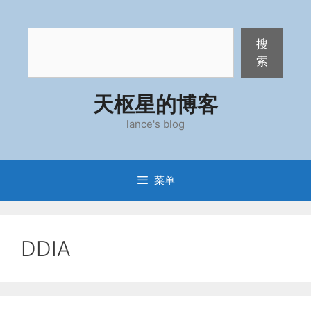
跳
至
搜
内
搜
索
容
索
天枢星的博客
lance's blog
菜单
DDIA