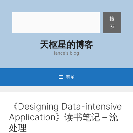
跳
至
搜
内
搜
索
容
索
天枢星的博客
lance's blog
菜单
《Designing Data-intensive
Application》读书笔记 – 流
处理