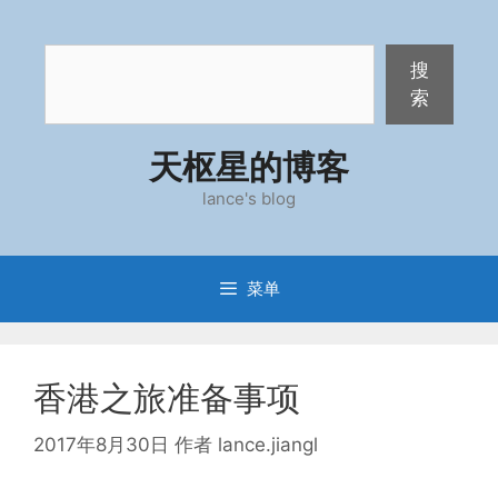
跳
至
搜
内
搜
索
容
索
天枢星的博客
lance's blog
菜单
香港之旅准备事项
2017年8月30日
作者
lance.jiangl