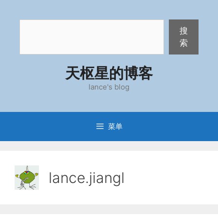
跳
至
搜
内
搜
索
容
索
天枢星的博客
lance's blog
菜单
lance.jiangl