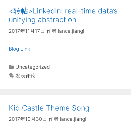
<转帖>LinkedIn: real-time data’s
unifying abstraction
2017年11月17日
作者
lance.jiangl
Blog Link
分
Uncategorized
类
发表评论
Kid Castle Theme Song
2017年10月30日
作者
lance.jiangl