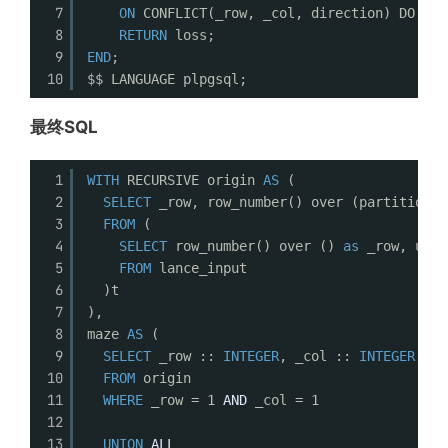
7
ON
CONFLICT(_row, _col, direction) DO 
UPD
8
RETURN
loss;
9
END
;
10
$$ LANGUAGE plpgsql;
最终SQL
1
WITH
RECURSIVE origin 
AS
(
2
SELECT
_row, row_number() over (partition 
b
3
FROM
(
4
SELECT
row_number() over () 
as
_row, unne
5
FROM
lance_input
6
)t
7
),
8
maze 
AS
(
9
SELECT
_row :: 
INTEGER
, _col :: 
INTEGER
, 0 
10
FROM
origin
11
WHERE
_row = 1 
AND
_col = 1
12
13
UNION
ALL