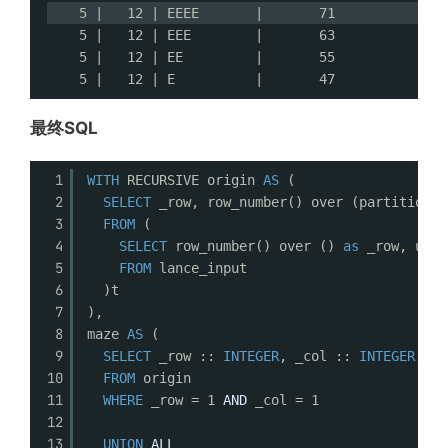
5 |   12 | EEEE       |       71
5 |   12 | EEE        |       63
5 |   12 | EE         |       55
5 |   12 | E          |       47
最终SQL
1
WITH
RECURSIVE origin 
AS
(
2
SELECT
_row, row_number() over (partition 
b
3
FROM
(
4
SELECT
row_number() over () 
as
_row, unne
5
FROM
lance_input
6
)t
7
),
8
maze 
AS
(
9
SELECT
_row :: 
INTEGER
, _col :: 
INTEGER
, 0 
10
FROM
origin
11
WHERE
_row = 1 
AND
_col = 1
12
13
UNION
ALL