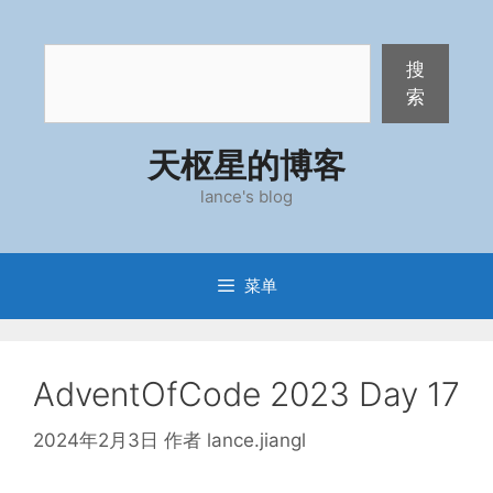
跳
至
搜
内
搜
索
容
索
天枢星的博客
lance's blog
菜单
AdventOfCode 2023 Day 17
2024年2月3日
作者
lance.jiangl