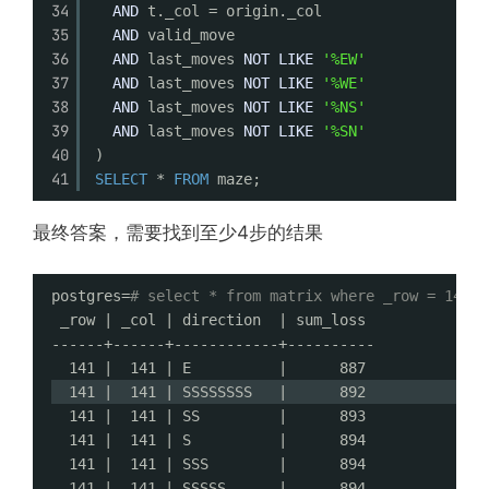
34
AND
t._col = origin._col
35
AND
valid_move
36
AND
last_moves 
NOT
LIKE
'%EW'
37
AND
last_moves 
NOT
LIKE
'%WE'
38
AND
last_moves 
NOT
LIKE
'%NS'
39
AND
last_moves 
NOT
LIKE
'%SN'
40
) 
41
SELECT
* 
FROM
maze;
最终答案，需要找到至少4步的结果
postgres=
# select * from matrix where _row = 141 a
_row | _col | direction  | sum_loss 
------+------+------------+----------
141 |  141 | E          |      887
141 |  141 | SSSSSSSS   |      892
141 |  141 | SS         |      893
141 |  141 | S          |      894
141 |  141 | SSS        |      894
141 |  141 | SSSSS      |      894