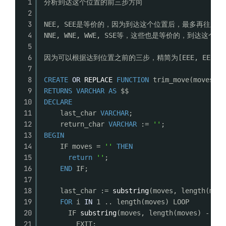
1
分析到达这个位置的前三步方向
2
3
NEE, SEE是等价的，因为到达这个位置后，最多再往东
4
NNE, WNE, WWE, SSE等，这些也是等价的，到达
5
6
因为可以根据达到位置之前的三步，精简为[EEE, EE,
7
8
CREATE
OR
REPLACE
FUNCTION
trim_move(moves 
VA
9
RETURNS
VARCHAR
AS
$$
10
DECLARE
11
last_char 
VARCHAR
;
12
return_char 
VARCHAR
:= 
''
;
13
BEGIN
14
IF moves = 
''
THEN
15
return
''
;
16
END
IF;
17
18
last_char := 
substring
(moves, length(move
19
FOR
i 
IN
1 .. length(moves) LOOP
20
IF 
substring
(moves, length(moves) - i +
21
EXIT;