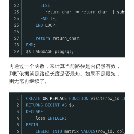
22
ELSE
23
return_char := return_char || 
substri
24
END
IF;
25
END
LOOP;
26
27
return
return_char;
28
END
;
29
$$ LANGUAGE plpgsql;
再通过一个函数，来计算当前路径是否仍然有效，
判断依据就是路径长度是否最短。如果不是最短，
则无需再继续了。
1
CREATE
OR
REPLACE
FUNCTION
visit(row_id 
INTEG
2
RETURNS
BIGINT
AS
$$
3
DECLARE
4
loss 
INTEGER
;
5
BEGIN
6
INSERT
INTO
matrix 
VALUES
(row_id, col_id,