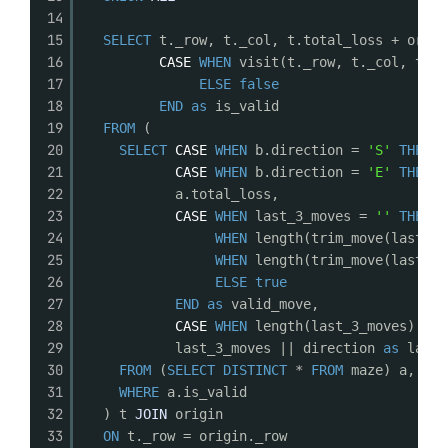
14
15
SELECT
t._row, t._col, t.total_loss + origi
16
CASE
WHEN
visit(t._row, t._col, trim
17
ELSE
false
18
END
as
is_valid 
19
FROM
(
20
SELECT
CASE
WHEN
b.direction = 
'S'
THEN
_
21
CASE
WHEN
b.direction = 
'E'
THEN
_
22
a.total_loss,
23
CASE
WHEN
last_3_moves = 
''
THEN
t
24
WHEN
length(trim_move(last_3_
25
WHEN
length(trim_move(last_3_
26
ELSE
true
27
END
as
valid_move,
28
CASE
WHEN
length(last_3_moves) < 1
29
last_3_moves || direction 
as
last_
30
FROM
(
SELECT
DISTINCT
* 
FROM
maze) a, (
SE
31
WHERE
a.is_valid
32
) t 
JOIN
origin
33
ON
t._row = origin._row