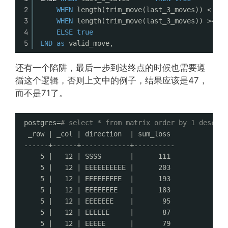
2
WHEN
length(trim_move(last_3_moves)) < 4 
T
3
WHEN
length(trim_move(last_3_moves)) >= 10
4
ELSE
true
5
END
as
valid_move,
还有一个陷阱，最后一步到达终点的时候也需要遵
循这个逻辑，否则上文中的例子，结果应该是47，
而不是71了。
postgres=
# select * from matrix order by 1 desc , 
_row | _col | direction  | sum_loss 
------+------+------------+----------
5 |   12 | SSSS       |      111
5 |   12 | EEEEEEEEEE |      203
5 |   12 | EEEEEEEEE  |      193
5 |   12 | EEEEEEEE   |      183
5 |   12 | EEEEEEE    |       95
5 |   12 | EEEEEE     |       87
5 |   12 | EEEEE      |       79