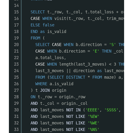
14
15
SELECT
t._row, t._col, t.total_loss + origi
16
CASE
WHEN
visit(t._row, t._col, trim_move(l
17
ELSE
false
18
END
as
is_valid
19
FROM
(
20
SELECT
CASE
WHEN
b.direction = 
'S'
THEN
_
21
CASE
WHEN
b.direction = 
'E'
THEN
_col + 1
22
a.total_loss,
23
CASE
WHEN
length(last_3_moves) < 3 
THEN
l
24
last_3_moves || direction 
as
last_moves
25
FROM
(
SELECT
DISTINCT
* 
FROM
maze) a, (
SE
26
WHERE
a.is_valid
27
) t 
JOIN
origin
28
ON
t._row = origin._row
29
AND
t._col = origin._col
30
AND
last_moves 
NOT
IN
(
'EEEE'
, 
'SSSS'
, 
'WWW
31
AND
last_moves 
NOT
LIKE
'%EW'
32
AND
last_moves 
NOT
LIKE
'%WE'
33
AND
last_moves 
NOT
LIKE
'%NS'