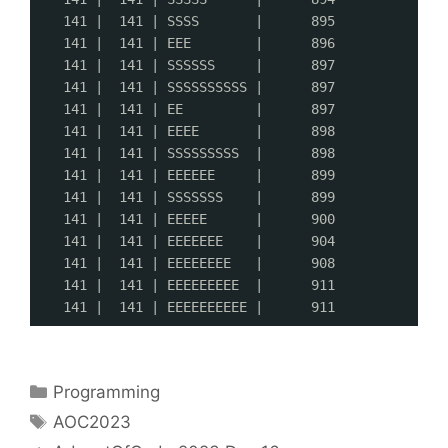
141 |  141 | SSSS       |      895
141 |  141 | EEE        |      896
141 |  141 | SSSSSS     |      897
141 |  141 | SSSSSSSSSS |      897
141 |  141 | EE         |      897
141 |  141 | EEEE       |      898
141 |  141 | SSSSSSSSS  |      898
141 |  141 | EEEEEE     |      899
141 |  141 | SSSSSSS    |      899
141 |  141 | EEEEE      |      900
141 |  141 | EEEEEEE    |      904
141 |  141 | EEEEEEEE   |      908
141 |  141 | EEEEEEEEE  |      911
141 |  141 | EEEEEEEEEE |      911
分
Programming
类
标
AOC2023
签