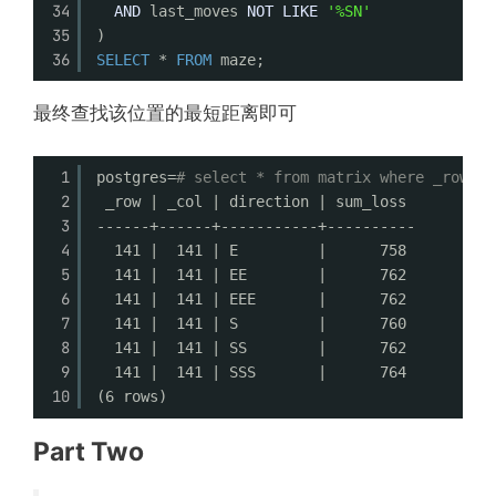
34
AND
last_moves 
NOT
LIKE
'%SN'
35
)
36
SELECT
* 
FROM
maze;
最终查找该位置的最短距离即可
1
postgres=
# select * from matrix where _row = 
2
_row | _col | direction | sum_loss 
3
------+------+-----------+----------
4
141 |  141 | E         |      758
5
141 |  141 | EE        |      762
6
141 |  141 | EEE       |      762
7
141 |  141 | S         |      760
8
141 |  141 | SS        |      762
9
141 |  141 | SSS       |      764
10
(6 rows)
Part Two